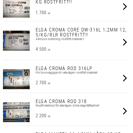
KG ROSTFRITT!!
1 700
KR
ELGA CROMA CORE DW-316L 1,2MM 12,
5/KG/RLR ROSTFRITT!!
Allround svetsning i rostfritt material !!
4 500
KR
ELGA CROMA ROD 316LP
För tunnväggiga rör i alla lägen i rostfritt material!
2 700
KR
ELGA CROMA ROD 318
Rostfri elektrod för alla lägen: Extra slaghållfasthet!
2 200
KR