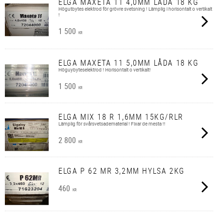
ELGA MAXETA 11 4,0MM LÅDA 18 KG
Högutbytes elektrod för grövre svetsning ! Lämplig i horisontalt o vertikalt
!
1 500
KR
ELGA MAXETA 11 5,0MM LÅDA 18 KG
Höguybyteselektrod ! Horisontalt o vertikalt!
1 500
KR
ELGA MIX 18 R 1,6MM 15KG/RLR
Lämplig för svårsvetsadematerial ! Fixar de mesta !!
2 800
KR
ELGA P 62 MR 3,2MM HYLSA 2KG
460
KR