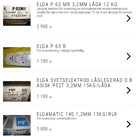
ELGA P 62 MR 3,2MM LÅDA 12 KG
Lämplig elektrod för svetsning av bromaterial eller andra material som
utsätts för salt o rök mm. Motsvarar esab 73.08 Även lämplig för domex
mm!
2 900
KR
ELGA P 65 R
För rörsvetsning ! Väldigt spricktålig
1 100
KR
ELGA SVETSELEKTROD LÅGLEGERAD O B
ASISK P52T 3,2MM 15KG/LÅDA
1 100
KR
ELGAMATIC 140 1,2MM 15KG/RLR
För svetsning i cortenplåt mm
3 800
KR