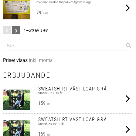
Olegerad elektod för pulverbågsvetsning!
795
KR
1–
20
av
149
Priser visas
inkl. moms
ERBJUDANDE
SWEATSHIRT VÄST LOAP GRÅ
Storlek: S 12-13 år
159
KR
SWEATSHIRT VÄST LOAP GRÅ
Storlek: Xs 10-11 år
159
KR