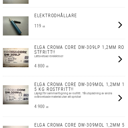
ELEKTRODHÅLLARE
119
KR
ELGA CROMA CORE DW-309LP 1,2MM RO
STFRITT!!
Lättsvetsad rörelektrod!
4 800
KR
ELGA CROMA CORE DW-309MOL 1,2MM 1
5 KG ROSTFRITT!!
Läpligt för sammanfogning av rosfritt . Tål utspädning av andra
svårsvetsade material utan att spricka!
4 900
KR
ELGA CROMA CORE DW-309MOL 1,2MM 5