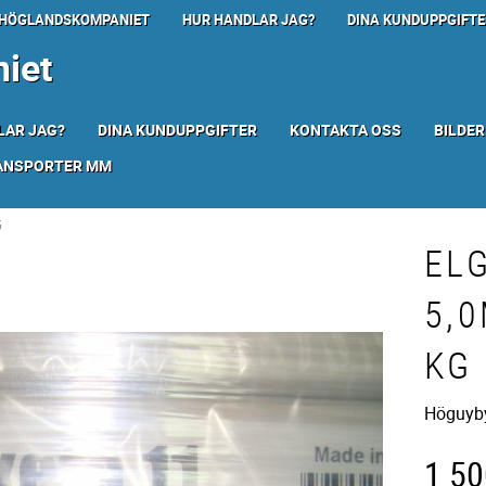
HÖGLANDSKOMPANIET
HUR HANDLAR JAG?
DINA KUNDUPPGIFTE
iet
LAR JAG?
DINA KUNDUPPGIFTER
KONTAKTA OSS
BILDER
RANSPORTER MM
G
EL
5,
KG
Höguybyt
1 50