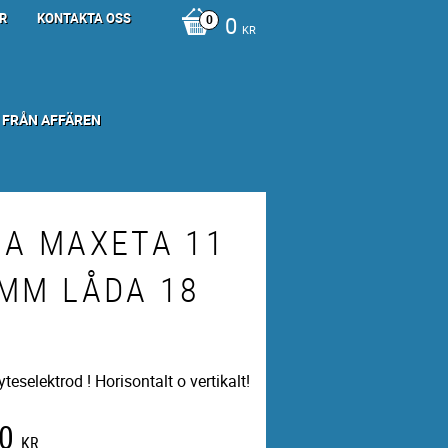
R
KONTAKTA OSS
0
KR
 FRÅN AFFÄREN
GA MAXETA 11
0MM LÅDA 18
eselektrod ! Horisontalt o vertikalt!
0
KR