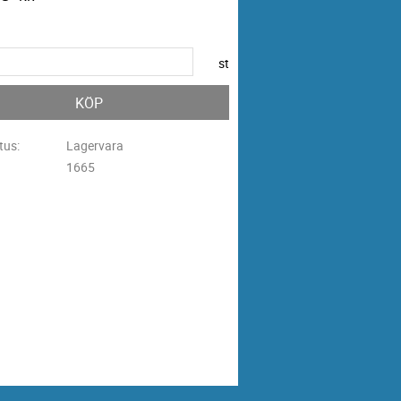
st
KÖP
tus
Lagervara
1665