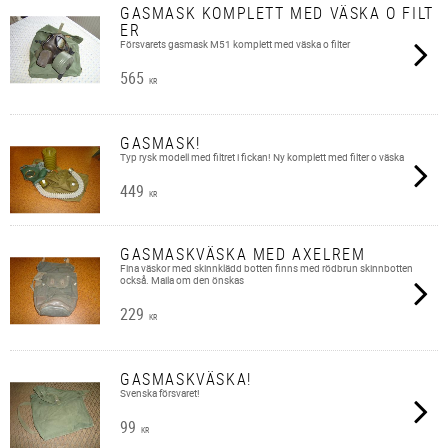
GASMASK KOMPLETT MED VÄSKA O FILT
ER
Försvarets gasmask M51 komplett med väska o filter
565
KR
GASMASK!
Typ rysk modell med filtret i fickan! Ny komplett med filter o väska
449
KR
GASMASKVÄSKA MED AXELREM
Fina väskor med skinnklädd botten finns med rödbrun skinnbotten
också. Maila om den önskas
229
KR
GASMASKVÄSKA!
Svenska försvaret!
99
KR