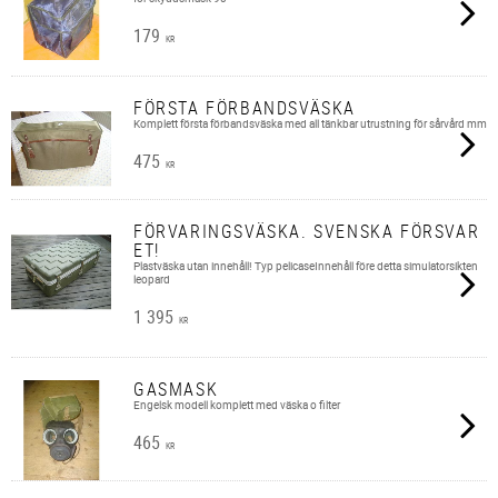
179
KR
FÖRSTA FÖRBANDSVÄSKA
Komplett första förbandsväska med all tänkbar utrustning för sårvård mm
475
KR
FÖRVARINGSVÄSKA. SVENSKA FÖRSVAR
ET!
Plastväska utan innehåll! Typ pelicaseInnehåll före detta simulatorsikten
leopard
1 395
KR
GASMASK
Engelsk modell komplett med väska o filter
465
KR