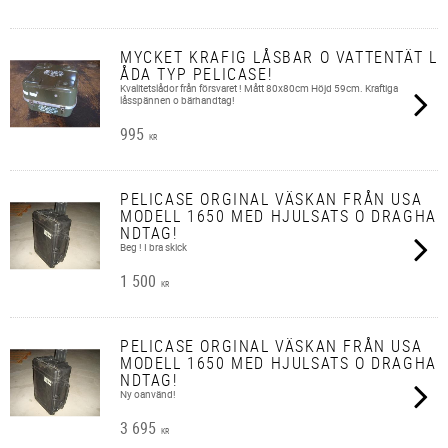
MYCKET KRAFIG LÅSBAR O VATTENTÄT L
ÅDA TYP PELICASE!
Kvalitetslådor från försvaret ! Mått 80x80cm Höjd 59cm. Kraftiga
låsspännen o bärhandtag!
995
KR
PELICASE ORGINAL VÄSKAN FRÅN USA
MODELL 1650 MED HJULSATS O DRAGHA
NDTAG!
Beg ! I bra skick
1 500
KR
PELICASE ORGINAL VÄSKAN FRÅN USA
MODELL 1650 MED HJULSATS O DRAGHA
NDTAG!
Ny oanvänd!
3 695
KR