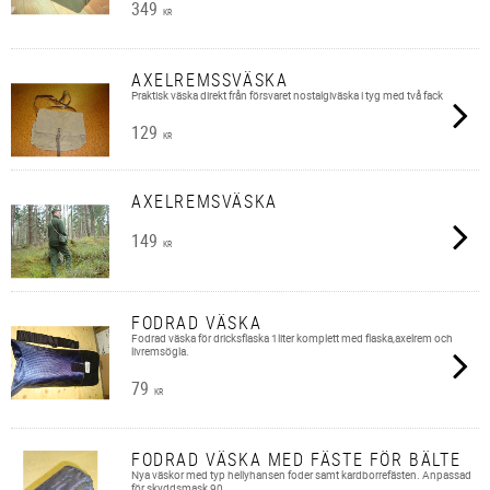
349
KR
AXELREMSSVÄSKA
Praktisk väska direkt från försvaret nostalgiväska i tyg med två fack
129
KR
AXELREMSVÄSKA
149
KR
FODRAD VÄSKA
Fodrad väska för dricksflaska 1liter komplett med flaska,axelrem och
livremsögla.
79
KR
FODRAD VÄSKA MED FÄSTE FÖR BÄLTE
Nya väskor med typ hellyhansen foder samt kardborrefästen. Anpassad
för skyddsmask 90