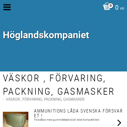
0
KR
Höglandskompaniet
VÄSKOR , FÖRVARING,
PACKNING, GASMASKER
VÄSKOR , FÖRVARING, PACKNING, GASMASKER
AMMUNITIONS LÅDA SVENSKA FÖRSVAR
ET !
Fina lådor med gummitätade lock! Med komplett text