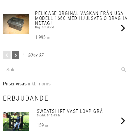
PELICASE ORGINAL VÄSKAN FRÅN USA
MODELL 1660 MED HJULSATS O DRAGHA
NDTAG!
Beg i fint skick!
1 995
KR
1–
20
av
37
Priser visas
inkl. moms
ERBJUDANDE
SWEATSHIRT VÄST LOAP GRÅ
Storlek: S 12-13 år
159
KR