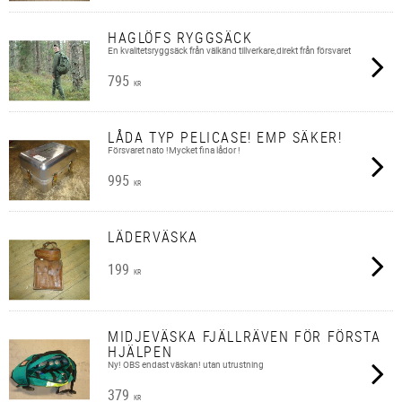
HAGLÖFS RYGGSÄCK
En kvalitetsryggsäck från välkänd tillverkare,direkt från försvaret
795
KR
LÅDA TYP PELICASE! EMP SÄKER!
Försvaret nato !Mycket fina lådor !
995
KR
LÄDERVÄSKA
199
KR
MIDJEVÄSKA FJÄLLRÄVEN FÖR FÖRSTA
HJÄLPEN
Ny! OBS endast väskan! utan utrustning
379
KR