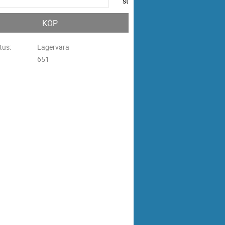
st
KÖP
tus
Lagervara
651