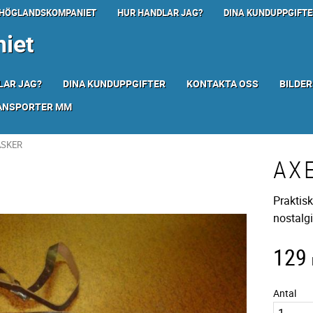
HÖGLANDSKOMPANIET
HUR HANDLAR JAG?
DINA KUNDUPPGIFTE
iet
LAR JAG?
DINA KUNDUPPGIFTER
KONTAKTA OSS
BILDER
RANSPORTER MM
ASKER
AX
Praktisk
nostalg
129
Antal