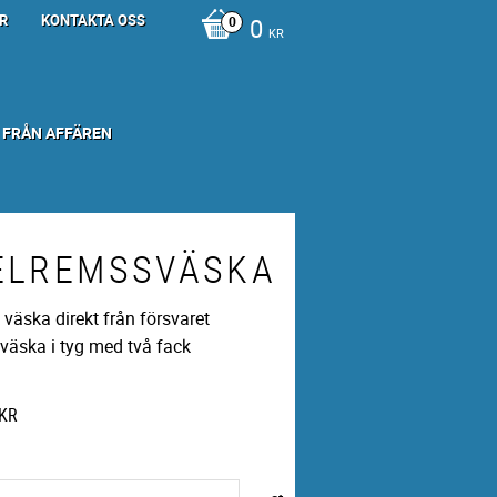
R
KONTAKTA OSS
0
KR
 FRÅN AFFÄREN
ELREMSSVÄSKA
 väska direkt från försvaret
iväska i tyg med två fack
KR