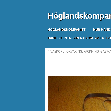
Höglandskompan
HÖGLANDSKOMPANIET
HUR HAND
DANIELS ENTREPRENAD SCHAKT O T
VÄSKOR , FÖRVARING, PACKNING, GASM