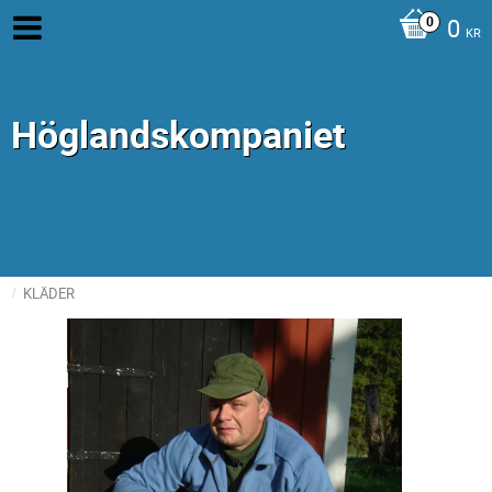
0
KR
Höglandskompaniet
KLÄDER