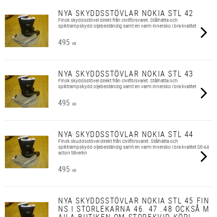
NYA SKYDDSSTÖVLAR NOKIA STL 42
Finsk skyddsstövel direkt från civilförsvaret. Stålhätta och
spiktrampskydd oljebeständig samt en varm innersko i bra kvalitet
495
KR
NYA SKYDDSSTÖVLAR NOKIA STL 43
Finsk skyddsstövel direkt från civilförsvaret. Stålhätta och
spiktrampskydd oljebeständig samt en varm innersko i bra kvalitet
495
KR
NYA SKYDDSSTÖVLAR NOKIA STL 44
Finsk skuddsstövel direkt från civilförsvaret. Stålhätta och
spiktrampskydd oljebeständig samt en varm innersko i bra kvalitet Stl 44
acton tillverkn
495
KR
NYA SKYDDSSTÖVLAR NOKIA STL 45 FIN
NS I STORLEKARNA 46. 47 .48 OCKSÅ M
AILA BUTIKEN OM STOREKVID KÖP!