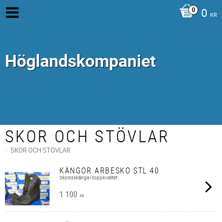
0
KR
Höglandskompaniet
SKOR OCH STÖVLAR
SKOR OCH STÖVLAR
KÄNGOR ARBESKO STL 40
Skyddskänga i toppkvalitet
1 100
KR