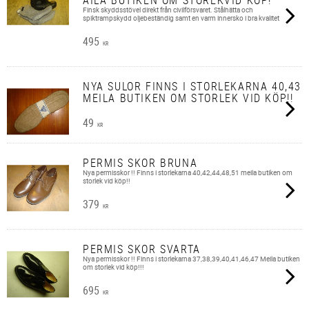
Finsk skyddsstövel direkt från civilförsvaret. Stålhätta och
spiktrampskydd oljebeständig samt en varm innersko i bra kvalitet
495
KR
NYA SULOR FINNS I STORLEKARNA 40,43
MEILA BUTIKEN OM STORLEK VID KÖP!!
49
KR
PERMIS SKOR BRUNA
Nya permisskor !! Finns i storlekarna 40,42,44,48,51 meila butiken om
storlek vid köp!!
379
KR
PERMIS SKOR SVARTA
Nya permisskor !! Finns i storlekarna 37,38,39,40,41,46,47 Meila butiken
om storlek vid köp!!!
695
KR