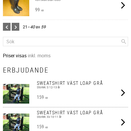
99
KR
21–
40
av
59
Priser visas
inkl. moms
ERBJUDANDE
SWEATSHIRT VÄST LOAP GRÅ
Storlek: S 12-13 år
159
KR
SWEATSHIRT VÄST LOAP GRÅ
Storlek: Xs 10-11 år
159
KR