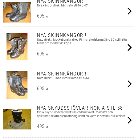
NYA SKINNKÄNGOR
Nya kängor direkt från nato stl 46 o 47
695
KR
NYA SKINNKÄNGOR!!
Nato direkt. Mycket bra kvalitet. Finns i storlekarna 38 o 39 stålhätta.
Maila om storlek vid köp !
695
KR
NYA SKINNKÄNGOR!!
Nato direkt . Finns i storlekarna 43 o 44
695
KR
NYA SKYDDSSTÖVLAR NOKIA STL 38
Finsk skyddsstövel direkt från civilförsvaret. Stålhätta och
spiktrampskydd oljebeständig samt en varm innersko i bra kvalitet
495
KR