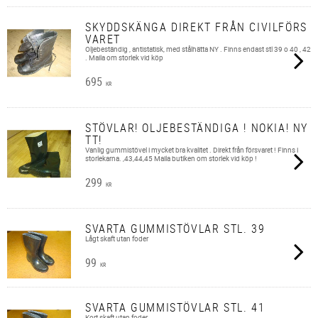
SKYDDSKÄNGA DIREKT FRÅN CIVILFÖRS
VARET
Oljebeständig , antistatisk, med stålhätta NY . Finns endast stl 39 o 40 , 42
. Maila om storlek vid köp
695
KR
STÖVLAR! OLJEBESTÄNDIGA ! NOKIA! NY
TT!
Vanlig gummistövel i mycket bra kvalitet . Direkt från försvaret ! Finns i
storlekarna. ,43,44,45 Maila butiken om storlek vid köp !
299
KR
SVARTA GUMMISTÖVLAR STL. 39
Lågt skaft utan foder
99
KR
SVARTA GUMMISTÖVLAR STL. 41
Kort skaft utan foder