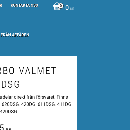
R
KONTAKTA OSS
0
KR
 FRÅN AFFÄREN
RBO VALMET
1DSG
rdelar direkt från försvaret. Finns
ll. 620DSG. 420DG. 611DSG. 411DG.
 420DSG
5
KR