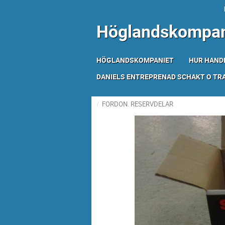
Höglandskompan
HÖGLANDSKOMPANIET
HUR HAND
DANIELS ENTREPRENAD SCHAKT O T
FORDON. RESERVDELAR