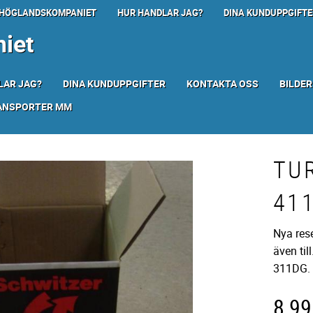
HÖGLANDSKOMPANIET
HUR HANDLAR JAG?
DINA KUNDUPPGIFTE
iet
LAR JAG?
DINA KUNDUPPGIFTER
KONTAKTA OSS
BILDER
RANSPORTER MM
TU
41
Nya rese
även ti
311DG.
8 99