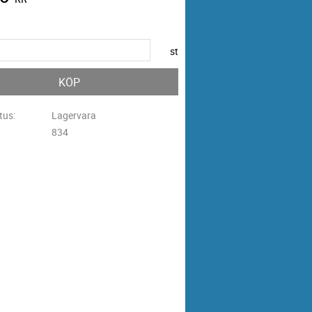
st
KÖP
tus
Lagervara
834