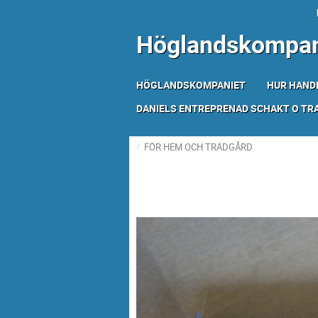
Höglandskompan
HÖGLANDSKOMPANIET
HUR HAND
DANIELS ENTREPRENAD SCHAKT O T
FÖR HEM OCH TRÄDGÅRD