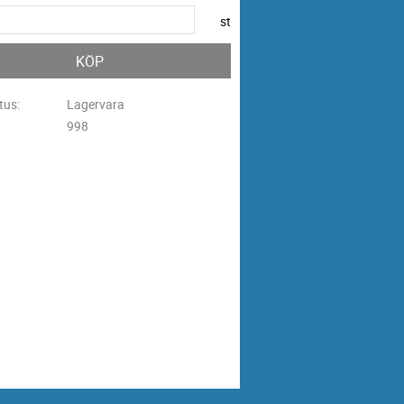
st
KÖP
tus
Lagervara
998