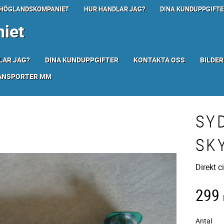
HÖGLANDSKOMPANIET
HUR HANDLAR JAG?
DINA KUNDUPPGIFTE
iet
LAR JAG?
DINA KUNDUPPGIFTER
KONTAKTA OSS
BILDER
RANSPORTER MM
SY
SK
Direkt c
299
Antal