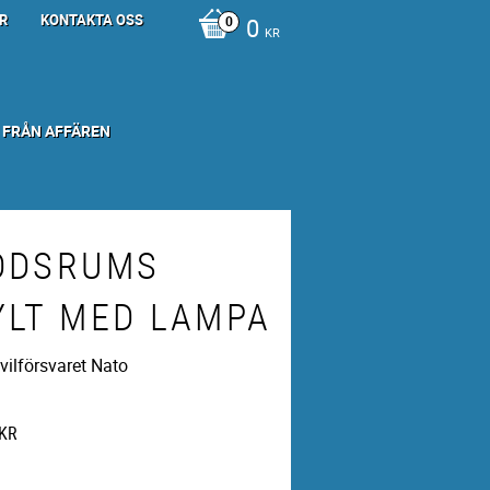
R
KONTAKTA OSS
0
KR
 FRÅN AFFÄREN
DDSRUMS
YLT MED LAMPA
ivilförsvaret Nato
KR