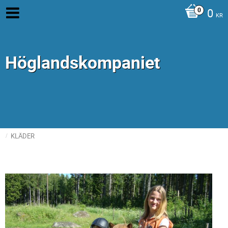
0
KR
Höglandskompaniet
KLÄDER