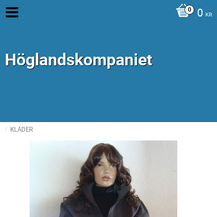
0
KR
Höglandskompaniet
KLÄDER