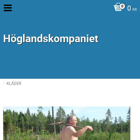
0
KR
Höglandskompaniet
KLÄDER