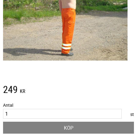
249
KR
Antal
st
KÖP