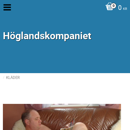
0
KR
Höglandskompaniet
KLÄDER