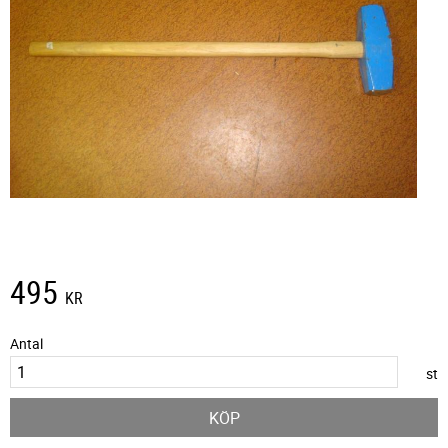
495
KR
Antal
st
KÖP