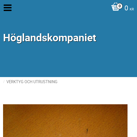
0
KR
Höglandskompaniet
VERKTYG OCH UTRUSTNING