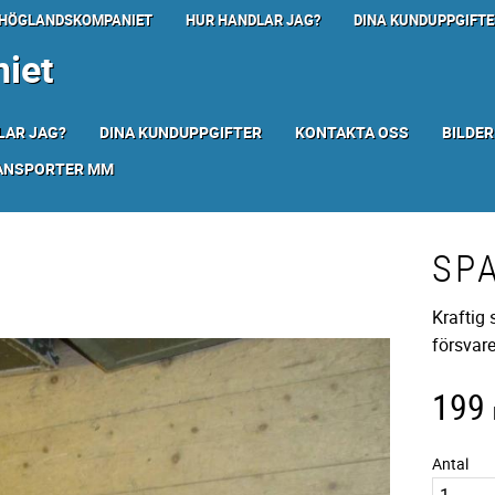
HÖGLANDSKOMPANIET
HUR HANDLAR JAG?
DINA KUNDUPPGIFTE
iet
LAR JAG?
DINA KUNDUPPGIFTER
KONTAKTA OSS
BILDER
RANSPORTER MM
SP
Kraftig 
försvare
199
Antal