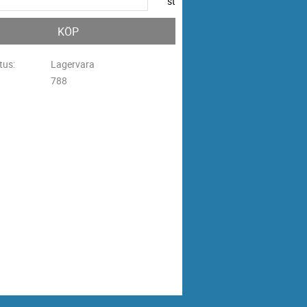
st
KÖP
tus
Lagervara
788