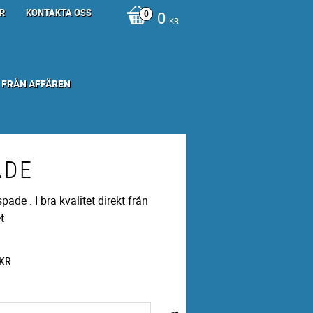
R
KONTAKTA OSS
0
KR
 FRÅN AFFÄREN
ADE
spade . I bra kvalitet direkt från
t
KR