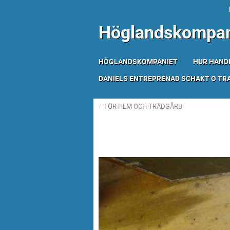
Höglandskompan
HÖGLANDSKOMPANIET
HUR HAND
DANIELS ENTREPRENAD SCHAKT O T
FÖR HEM OCH TRÄDGÅRD