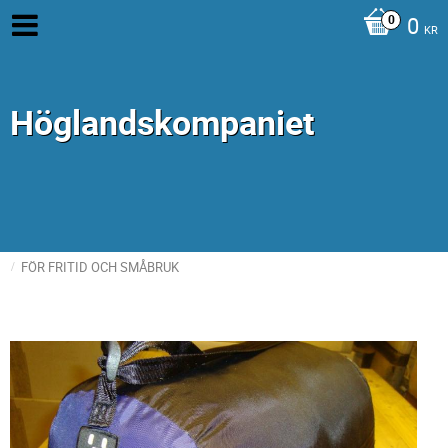
0
KR
Höglandskompaniet
FÖR FRITID OCH SMÅBRUK