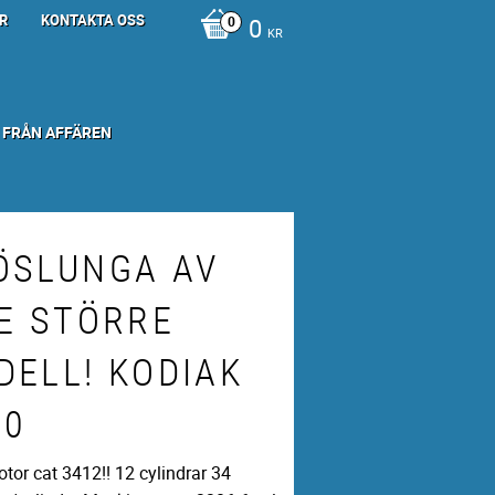
R
KONTAKTA OSS
0
KR
 FRÅN AFFÄREN
ÖSLUNGA AV
TE STÖRRE
DELL! KODIAK
00
tor cat 3412!! 12 cylindrar 34