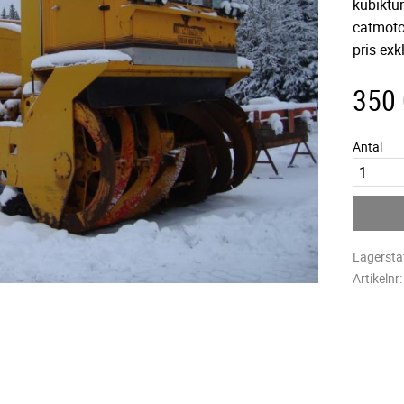
kubiktu
catmoto
pris ex
350
Antal
Lagersta
Artikelnr