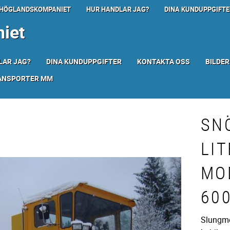
HÖGLANDSKOMPANIET
HUR HANDLAR JAG?
DINA KUNDUPPGIFTE
iet
LAR JAG?
DINA KUNDUPPGIFTER
KONTAKTA OSS
BILDER
RANSPORTER MM
SN
LI
MO
60
Slungmo