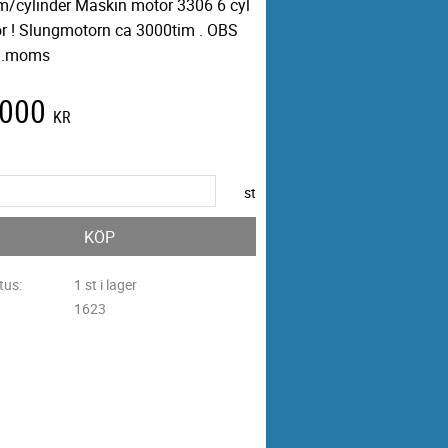
m/cylinder Maskin motor 3306 6 cyl
r ! Slungmotorn ca 3000tim . OBS
kl.moms
 000
KR
st
KÖP
tus
1 st i lager
1623