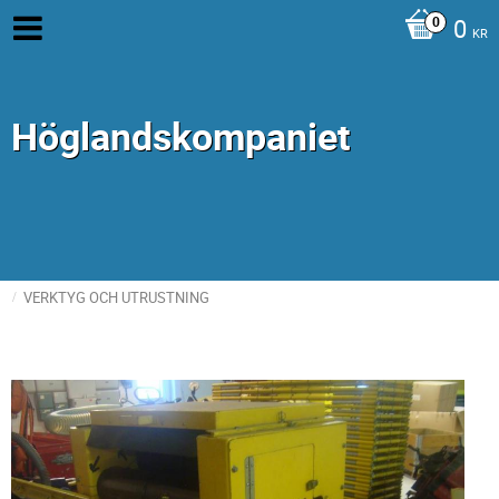
0
KR
Höglandskompaniet
VERKTYG OCH UTRUSTNING