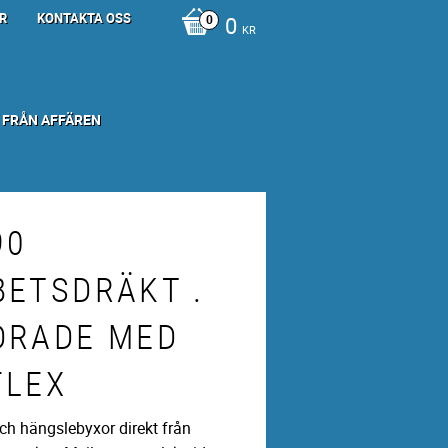
R
KONTAKTA OSS
0
KR
 FRÅN AFFÄREN
90
BETSDRÄKT .
DRADE MED
FLEX
ch hängslebyxor direkt från