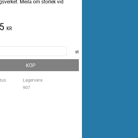
sverket. Meila om storlek vid
5
KR
st
KÖP
tus
Lagervara
907