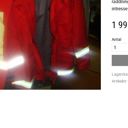
räddning
intresse
1 99
Antal
Lagersta
Artikelnr