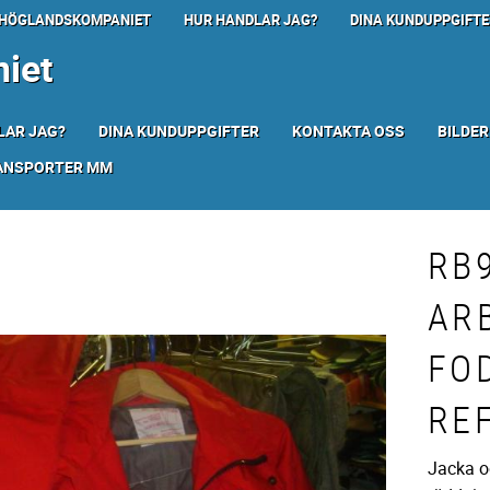
HÖGLANDSKOMPANIET
HUR HANDLAR JAG?
DINA KUNDUPPGIFTE
iet
LAR JAG?
DINA KUNDUPPGIFTER
KONTAKTA OSS
BILDER
RANSPORTER MM
RB
AR
FO
RE
Jacka o