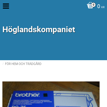
0
KR
Höglandskompaniet
FÖR HEM OCH TRÄDGÅRD