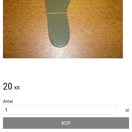
20
KR
Antal
st
KÖP