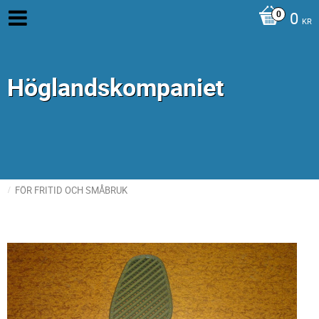
0
KR
Höglandskompaniet
FÖR FRITID OCH SMÅBRUK