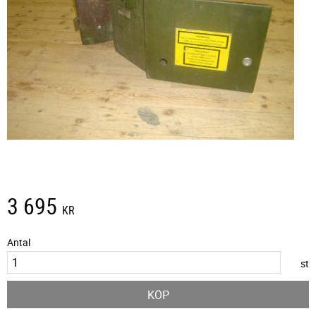
3 695
KR
Antal
st
KÖP