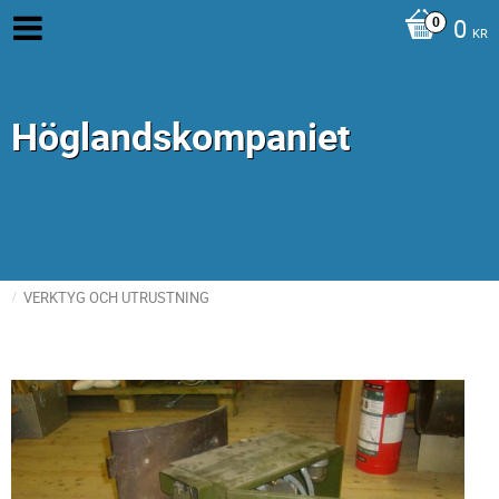
0
KR
Höglandskompaniet
VERKTYG OCH UTRUSTNING