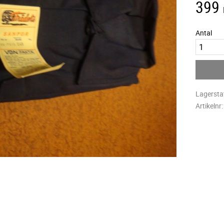
399
Antal
Lagersta
Artikelnr