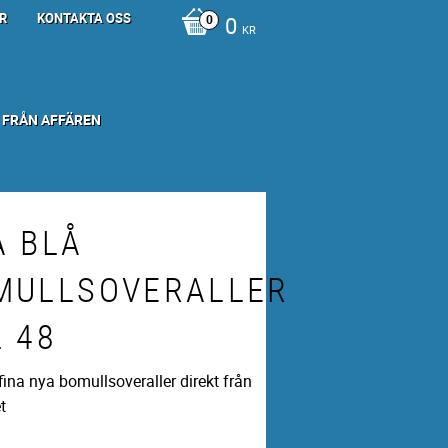
R
KONTAKTA OSS
0
KR
 FRÅN AFFÄREN
A BLÅ
MULLSOVERALLER
L 48
ina nya bomullsoveraller direkt från
t