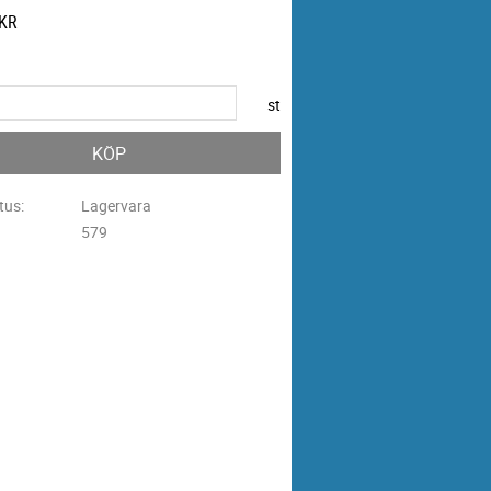
KR
st
KÖP
tus
Lagervara
579