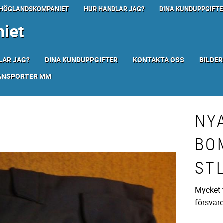
HÖGLANDSKOMPANIET
HUR HANDLAR JAG?
DINA KUNDUPPGIFTE
iet
LAR JAG?
DINA KUNDUPPGIFTER
KONTAKTA OSS
BILDER
RANSPORTER MM
NY
BO
ST
Mycket f
försvare