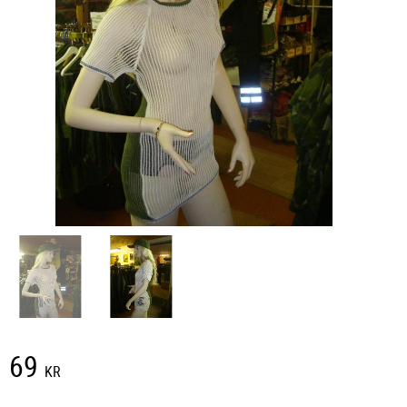
69
KR