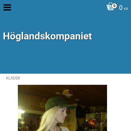
0
KR
Höglandskompaniet
KLÄDER