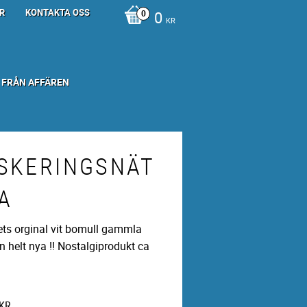
R
KONTAKTA OSS
0
KR
 FRÅN AFFÄREN
SKERINGSNÄT
A
ets orginal vit bomull gammla
 helt nya !! Nostalgiprodukt ca
KR