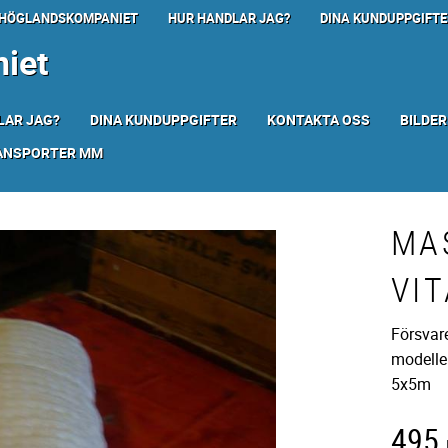
HÖGLANDSKOMPANIET
HUR HANDLAR JAG?
DINA KUNDUPPGIFTE
iet
LAR JAG?
DINA KUNDUPPGIFTER
KONTAKTA OSS
BILDER
RANSPORTER MM
MA
VIT
Försvar
modellen
5x5m
495