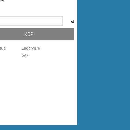
st
KÖP
tus
Lagervara
697