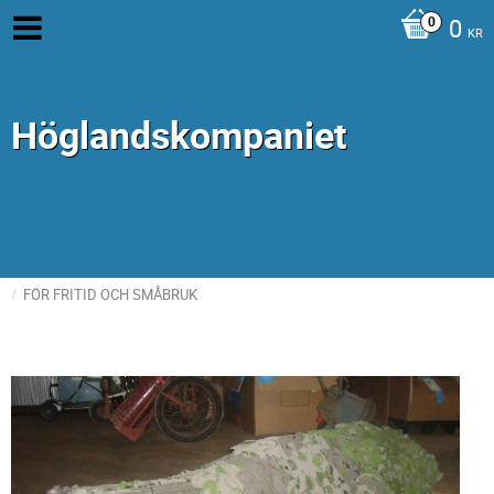
0
KR
Höglandskompaniet
FÖR FRITID OCH SMÅBRUK