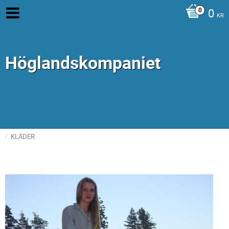
0
KR
Höglandskompaniet
KLÄDER