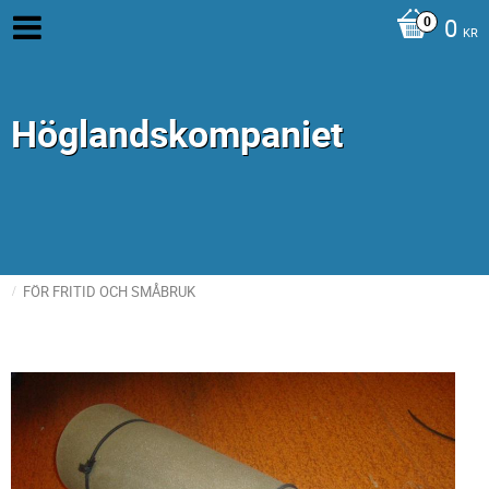
0
KR
Höglandskompaniet
FÖR FRITID OCH SMÅBRUK