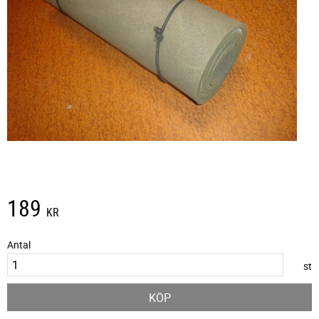
189
KR
Antal
st
KÖP