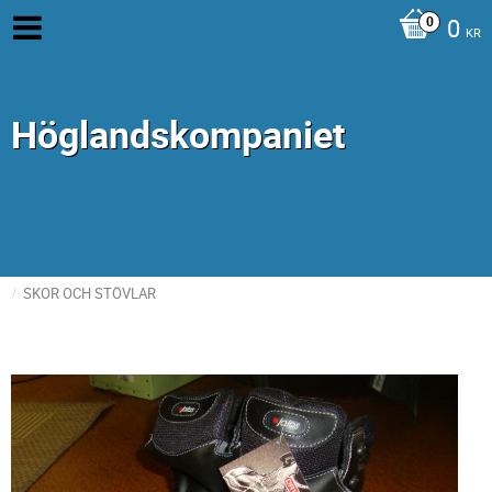
0
KR
Höglandskompaniet
SKOR OCH STÖVLAR