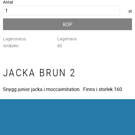
Antal
st
KÖP
Lagerstatus
Lagervara
Artikelnr
80
JACKA BRUN 2
Snygg junior jacka i moccaimitation. Finns i storlek 160.