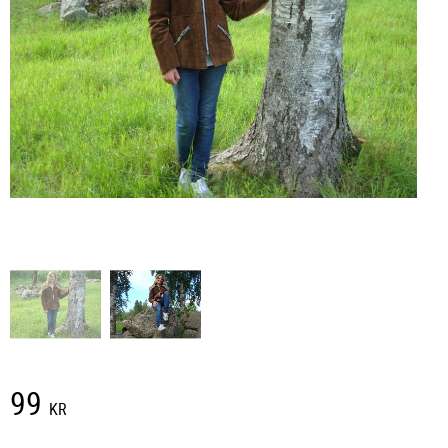
99
KR