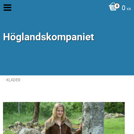
0
KR
Höglandskompaniet
KLÄDER