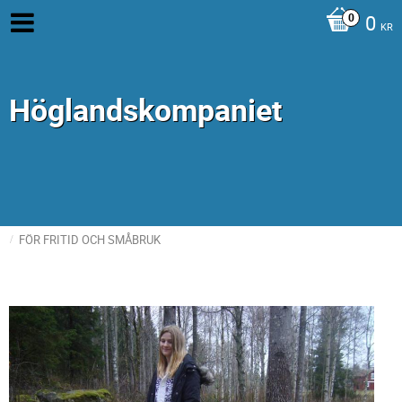
0
KR
Höglandskompaniet
FÖR FRITID OCH SMÅBRUK