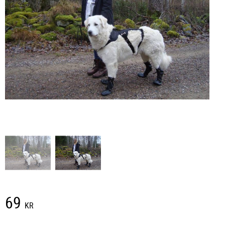
69
KR