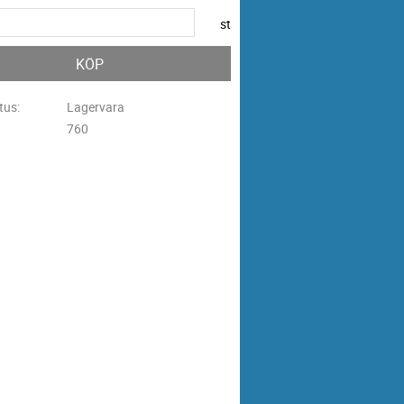
st
KÖP
tus
Lagervara
760