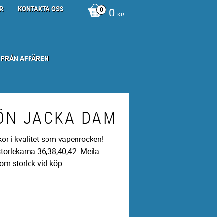
R
KONTAKTA OSS
0
KR
 FRÅN AFFÄREN
ÖN JACKA DAM
kor i kvalitet som vapenrocken!
storlekarna 36,38,40,42. Meila
om storlek vid köp
R