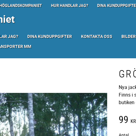
HÖGLANDSKOMPANIET
HUR HANDLAR JAG?
DINA KUNDUPPGIFTE
iet
LAR JAG?
DINA KUNDUPPGIFTER
KONTAKTA OSS
BILDER
RANSPORTER MM
GR
Nya jac
Finns i 
butiken 
99
K
Antal