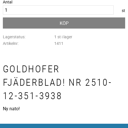
Antal
st
KÖP
Lagerstatus
1 st i lager
Artikelnr
1411
GOLDHOFER
FJÄDERBLAD! NR 2510-
12-351-3938
Ny nato!