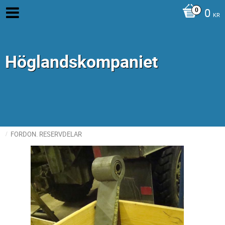
0
KR
Höglandskompaniet
FORDON. RESERVDELAR