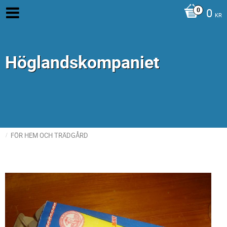
0
KR
Höglandskompaniet
FÖR HEM OCH TRÄDGÅRD