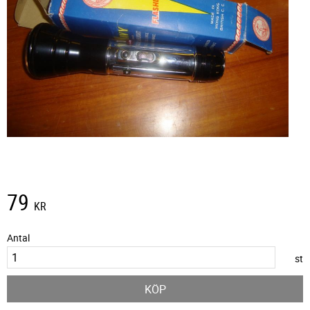
79
KR
Antal
st
KÖP