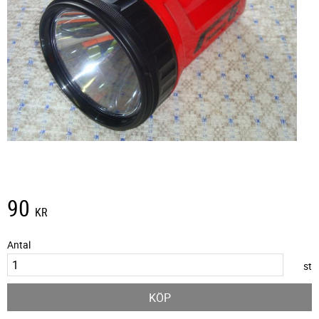
90
KR
Antal
st
KÖP