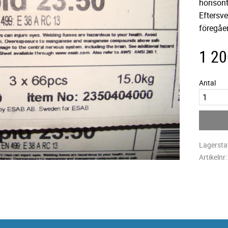
horison
Eftersve
föregåe
1 20
Antal
Lagersta
Artikelnr