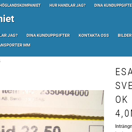
HÖGLANDSKOMPANIET
HUR HANDLAR JAG?
DINA KUNDUPPGIFTE
iet
LAR JAG?
DINA KUNDUPPGIFTER
KONTAKTA OSS
BILDER
RANSPORTER MM
G
ES
SV
OK 
4,
Inträngn