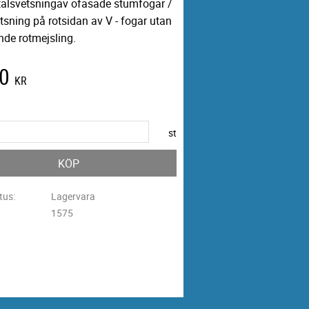
talsvetsningav ofasade stumfogar /
tsning på rotsidan av V - fogar utan
nde rotmejsling.
0
KR
st
KÖP
tus
Lagervara
1575