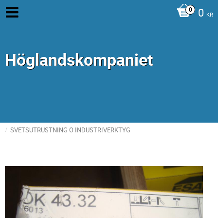
0
KR
Höglandskompaniet
SVETSUTRUSTNING O INDUSTRIVERKTYG