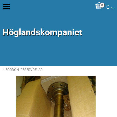
0
KR
Höglandskompaniet
FORDON. RESERVDELAR