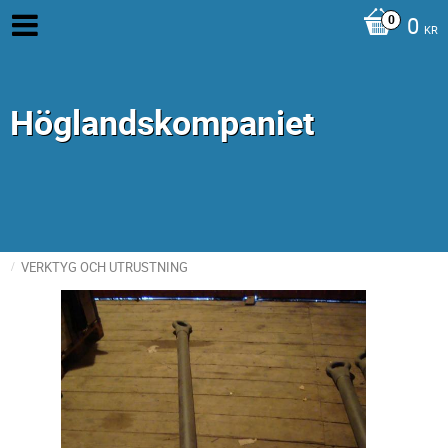
0
KR
Höglandskompaniet
VERKTYG OCH UTRUSTNING