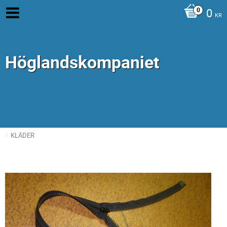
0
KR
Höglandskompaniet
KLÄDER