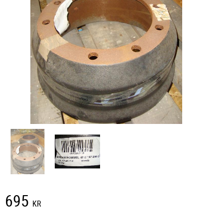
695
KR