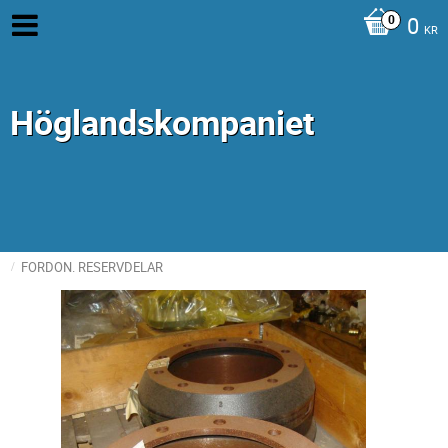
0
KR
Höglandskompaniet
FORDON. RESERVDELAR