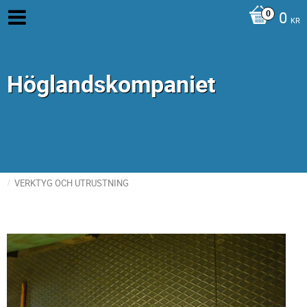
0
KR
Höglandskompaniet
VERKTYG OCH UTRUSTNING