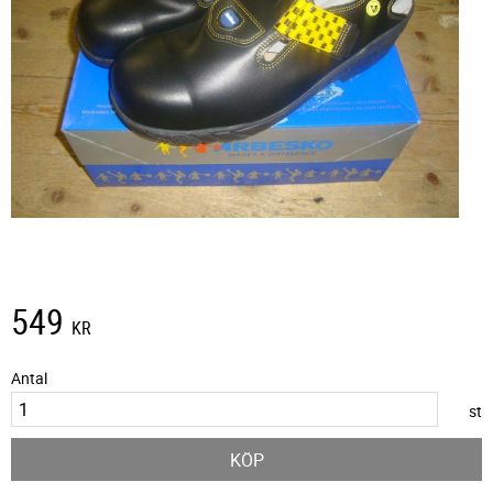
549
KR
Antal
st
KÖP