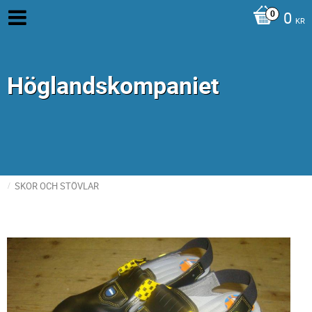
0
KR
Höglandskompaniet
SKOR OCH STÖVLAR